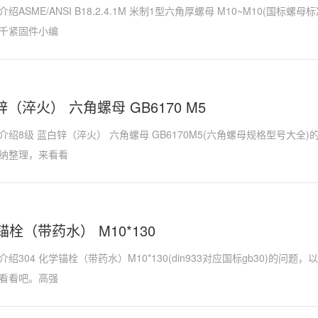
绍ASME/ANSI B18.2.4.1M 米制1型六角厚螺母 M10~M10(国标
千紧固件小编
锌（淬火） 六角螺母 GB6170 M5
介绍8级 蓝白锌（淬火） 六角螺母 GB6170M5(六角螺母规格型号大全
纳整理，来看看
学锚栓（带药水） M10*130
绍304 化学锚栓（带药水）M10*130(din933对应国标gb30)的问
看看吧。高强