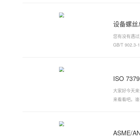
设备螺丝
您有没有遇过
GB/T 902.3-
ISO 73
大家好今天来介
来看看吧。谁有
ASME/A