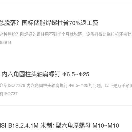
总脱落？国标储能焊螺柱省70%返工费
这种尴尬？刚焊好的螺柱用不到半个月就脱落，设备抖得比拖拉机还带劲？
1989 B
79 内六角圆柱头轴肩螺钉 Φ6.5~Φ25
绍ISO 7379 内六角圆柱头轴肩螺钉 Φ6.5~Φ25的问题，以下是万
ISO737
NSI B18.2.4.1M 米制1型六角厚螺母 M10~M10