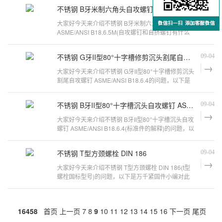
螺母规格尺寸不锈钢螺母等级简介六角螺母规格表你
不锈钢 B牙米制六角头自攻螺钉 ASME/ANSI B18.6.5M
09-04
知道多少六角螺母规格表主要有：M3、M4、M5、
M6、M8、M10等等，还有一种，有分英制，美制的
大家好今天来介绍不锈钢 B牙米制六角头自攻螺钉
六角螺帽
ASME/ANSI B18.6.5M(自攻螺钉和自挤螺钉有什么
不同吗)的问题，以下是万千紧固件小编对此问题的
归纳整理，来看看吧。螺钉的基本参数1.机螺钉 2.自
不锈钢 G牙II型80°十字槽修剪沉头割尾自攻螺钉 ASME/ANSI B18.6.4
09-04
攻螺钉 3.钻尾螺钉 4.墙板钉 5.纤维板钉 6.木螺钉7.六
角木螺钉 8.不脱出螺钉
大家好今天来介绍不锈钢 G牙II型80°十字槽修剪沉头
割尾自攻螺钉 ASME/ANSI B18.6.4的问题，以下是
万千紧固件小编对此问题的归纳整理，来看看吧。干
壁钉和自攻螺丝有什么区别无论是在装修中还是在装
不锈钢 B牙II型80°十字槽沉头自攻螺钉 ASME/ANSI B18.6.4
09-04
修后家具购买时,都少不是螺丝的存在,它能够有效的
固定住家具让它更加的牢固,细心的朋友就会发
大家好今天来介绍不锈钢 B牙II型80°十字槽沉头自攻
螺钉 ASME/ANSI B18.6.4(标准件的解释)的问题，以
下是万千紧固件小编对此问题的归纳整理，来看看
吧。螺丝分沉头、平头、盘头、圆头它们有什么区别
不锈钢 T型方颈螺栓 DIN 186
09-04
呢1.机螺钉 2.自攻螺钉 3.钻尾螺钉 4.墙板钉 5.纤维板
钉 6.木螺钉7.六角木
大家好今天来介绍不锈钢 T型方颈螺栓 DIN 186(t型
螺栓国标型号)的问题，以下是万千紧固件小编对此
问题的归纳整理，来看看吧。t型螺栓的特点T型螺栓
国标是哪个T型螺栓国标型号GB/T 2165-1991机床夹
具零件及部件 T型槽快卸螺栓(已作废) 调整为JB/T
16458
首页
上一页
7
8
9
10
11
12
13
14
15
16
下一页
尾页
8007.2-1995,后被J