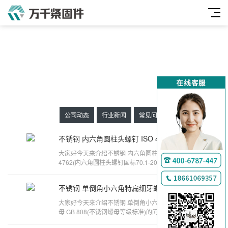
公司动态
行业新闻
常见问题
不锈钢 内六角圆柱头螺钉 ISO 4762
09-04
大家好今天来介绍不锈钢 内六角圆柱头螺钉 ISO
4762(内六角圆柱头螺钉国标70.1-2000)的问题，以
下是万千紧固件小编对此问题的归纳整理，来看看
吧。内六角圆柱头螺丝 DIN912螺栓内六角圆柱头螺
不锈钢 单倒角小六角特扁细牙螺母 GB 808
09-04
钉M12×25的国标号是什么内六角圆柱头螺丝
DIN912螺栓以上就是小编对于不锈钢 内六角圆
大家好今天来介绍不锈钢 单倒角小六角特扁细牙螺
母 GB 808(不锈钢螺母等级标准)的问题，以下是万
千紧固件小编对此问题的归纳整理，来看看吧。六角