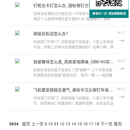
作业，怎就突然撂挑子了？材料掺
钉枪总卡钉怎么办_国标卷钉方案省30%材料费
06-17
您有没有遇到过钉枪打到一半突然卡壳？今儿咱们就
唠这个让装修师傅又爱又恨的130°普通卷钉。国标
GB 27704-I.2-2011可不是摆设，里头藏着钉枪顺畅
工作的秘密！这卷钉凭啥比散钉
铆接总松动怎么办？
06-17
你说邪门不邪门？同样铆接汽车钣金，人家三年纹丝
不动，你家三天两头松得跟没铆似的？这事儿啊，得
从你用的铆钉说起。今儿咱就唠唠这个​​DIN 661-
2011 75°沉头铆钉​​，保管让你搞
锁紧螺母怎么选_高铁家电降噪_GB6183实战解析
06-17
你家的洗衣机是不是用久了就"跳舞"？上个月老周家
的滚筒洗衣机直接"离家出走"，拆开一看——固定螺
母早跑没影了！今儿咱们就掰扯这个工业界的"消音
神器"：​​2型非金属嵌件六角法
飞机蒙皮铆接总漏气_美标半沉头铆钉年省8万维修费
06-17
你说邪门不邪门？同样铆接飞机蒙皮，人家三年不漏
气，你家刚出厂就需返修？我跟你说啊，玄机全在这
个​​ASME/ANSI B18.1.2-1972 80°半沉头铆钉​​上！今
儿咱就掰扯清楚这带斜面的铝
5634
首页
上一页
9
10
11
12
13
14
15
16
17
18
下一页
尾页