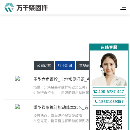
公司动态
行业新闻
常见问题
重型六角螺栓_工地常见问题_ANSI标准解决方案
06-17
​​场景一：塔吊基座螺栓松动怎么办？​​工地上老张头最
近急得直挠头——新装的塔吊基座螺栓才用半个月就
松了。拆开一看，用的根本不是ANSI B18.2.1标准的
重型六角螺栓。这玩
重型蝶形螺钉松动降本35%_选型安装_ANSI B18.6.8全攻略
06-17
凌晨两点，青岛港桥吊突发故障——40吨集装箱悬在
半空晃荡，祸首竟是颗断裂的蝶形方翼螺钉。这种标
着ANSI B18.6.8的大家伙，按说能扛住五十万次装卸