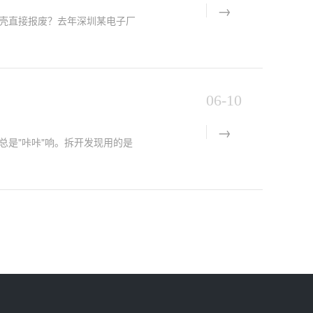
壳直接报废？去年深圳某电子厂
06-10
是"咔咔"响。拆开发现用的是