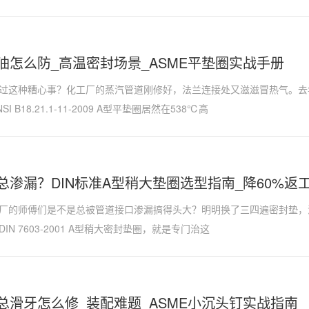
油怎么防_高温密封场景_ASME平垫圈实战手册
过这种糟心事？化工厂的蒸汽管道刚修好，法兰连接处又滋滋冒热气。去
NSI B18.21.1-11-2009 A型平垫圈​​居然在538℃高
总渗漏？DIN标准A型稍大垫圈选型指南_降60%返
厂的师傅们是不是总被管道接口渗漏搞得头大？明明换了三四遍密封垫，
DIN 7603-2001 A型稍大密封垫圈​​，就是专门治这
总滑牙怎么修_装配难题_ASME小沉头钉实战指南