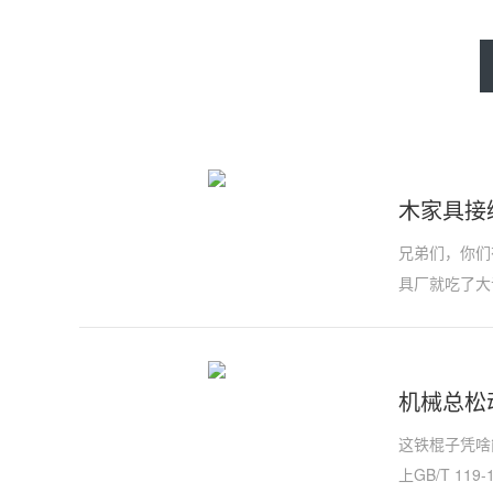
木家具接
兄弟们，你们
具厂就吃了大
机械总松
这铁棍子凭啥
上GB/T 1