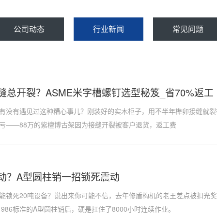
公司动态
行业新闻
常见问题
缝总开裂？ASME米字槽螺钉选型秘笈_省70%返工
有没有遇见过这种糟心事儿？刚装好的实木柜子，用不半年榫卯接缝就裂
亏——88万的紫檀博古架因为接缝开裂被客户退货，返工费
动？A型圆柱销一招锁死震动
能锁死20吨设备？说出来你可能不信，去年修盾构机的老王差点被扣光
19-1986标准的A型圆柱销后，硬是扛住了8000小时连续作业。