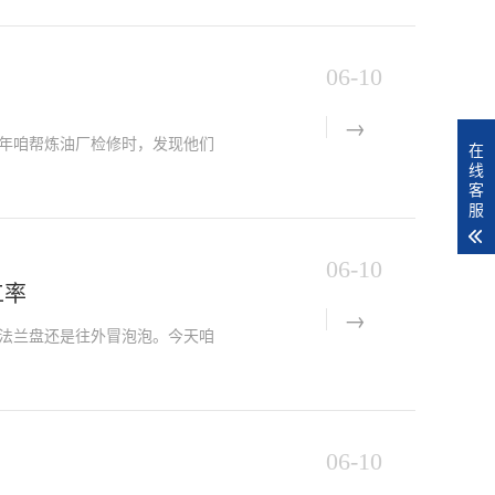
06-10
年咱帮炼油厂检修时，发现他们
在
线
客
服
06-10
工率
法兰盘还是往外冒泡泡。今天咱
06-10