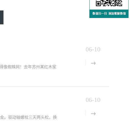
06-10
得像蜘蛛网！去年苏州某红木家
06-10
奖金。驱动轴螺栓三天两头松，换