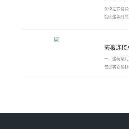
各位老铁有没
就因这事月损百万
薄板连接
一、这玩意儿
普通实心铆钉，