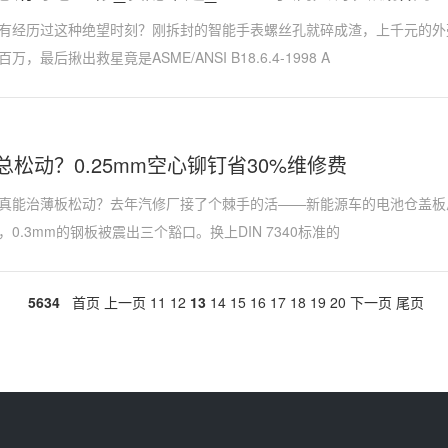
有经历过这种绝望时刻？刚拆封的智能手表螺丝孔就碎成渣，上千元的外
，最后揪出救星竟是​​ASME/ANSI B18.6.4-1998 A
总松动？0.25mm空心铆钉省30%维修费
真能治薄板松动？去年汽修厂接了个棘手的活——新能源车的电池仓盖板总
0.3mm的钢板被震出三个豁口。换上DIN 7340标准的
5634
首页
上一页
11
12
13
14
15
16
17
18
19
20
下一页
尾页