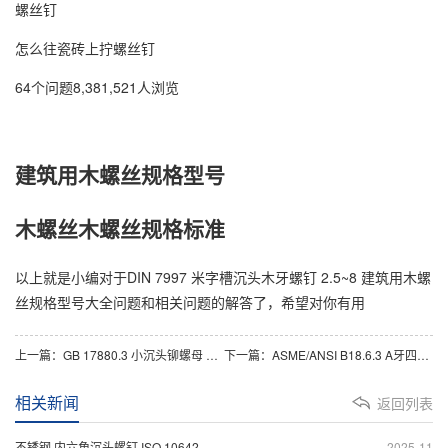
螺丝钉
怎么往瓷砖上拧螺丝钉
64个问题8,381,521人浏览
建筑用木螺丝规格型号
木螺丝木螺丝规格标准
以上就是小编对于DIN 7997 米字槽沉头木牙螺钉 2.5~8 建筑用木螺
丝规格型号大全问题和相关问题的解答了，希望对你有用
上一篇：
GB 17880.3 小沉头铆螺母 M3~M12
下一篇：
ASME/ANSI B18.6.3 A牙四方一字槽盘头木螺钉 #2~#24
相关新闻
返回列表
不锈钢 内六角沉头螺钉 ISO 10642
2025-11