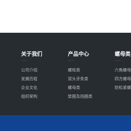
关于我们
产品中心
螺母类
公司介绍
螺栓类
六角螺母
发展历程
双头牙条类
四方螺母
企业文化
螺母类
防松紧螺
组织架构
垫圈及挡圈类