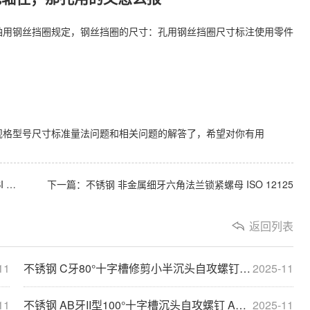
.2-1985轴用钢丝挡圈规定，钢丝挡圈的尺寸：孔用钢丝挡圈尺寸标注使用零件
用挡圈规格型号尺寸标准量法问题和相关问题的解答了，希望对你有用
.4
下一篇：
不锈钢 非金属细牙六角法兰锁紧螺母 ISO 12125
返回列表
11
不锈钢 C牙80°十字槽修剪小半沉头自攻螺钉 ASME/ANSI B18.6.4
2025-11
11
不锈钢 AB牙II型100°十字槽沉头自攻螺钉 ASME/ANSI B18.6.4
2025-11