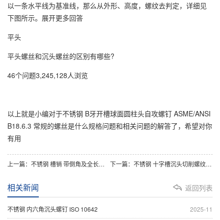
以一条水平线为基准线，那么从外形、高度，螺纹去判定，详细见
下图所示。展开更多回答
平头
平头螺丝和沉头螺丝的区别有哪些?
46个问题3,245,128人浏览
以上就是小编对于不锈钢 B牙开槽球面圆柱头自攻螺钉 ASME/ANSI
B18.6.3 常规的螺丝是什么规格问题和相关问题的解答了，希望对你
有用
上一篇：
不锈钢 槽销 带倒角及全长平行沟槽 GB 13829.2
下一篇：
不锈钢 十字槽沉头切削螺纹螺钉 DIN 7516B
相关新闻
返回列表
不锈钢 内六角沉头螺钉 ISO 10642
2025-11