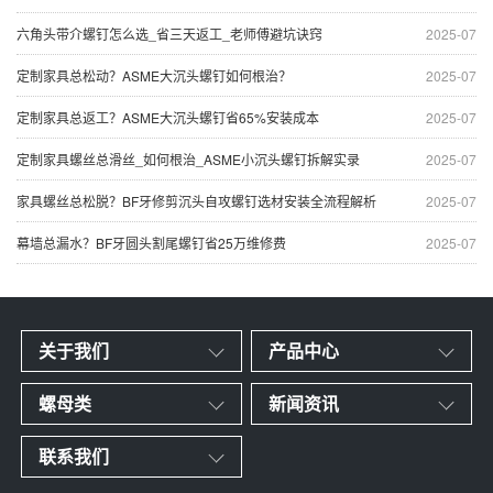
六角头带介螺钉怎么选_省三天返工_老师傅避坑诀窍
2025-07
定制家具总松动？ASME大沉头螺钉如何根治？
2025-07
定制家具总返工？ASME大沉头螺钉省65%安装成本
2025-07
定制家具螺丝总滑丝_如何根治_ASME小沉头螺钉拆解实录
2025-07
家具螺丝总松脱？BF牙修剪沉头自攻螺钉选材安装全流程解析
2025-07
幕墙总漏水？BF牙圆头割尾螺钉省25万维修费
2025-07
关于我们
产品中心
螺母类
新闻资讯
联系我们